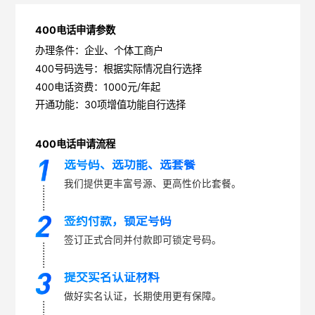
400电话申请参数
办理条件：企业、个体工商户
400号码选号：根据实际情况自行选择
400电话资费：1000元/年起
开通功能：30项增值功能自行选择
400电话申请流程
选号码、选功能、选套餐
我们提供更丰富号源、更高性价比套餐。
签约付款，锁定号码
签订正式合同并付款即可锁定号码。
提交实名认证材料
做好实名认证，长期使用更有保障。