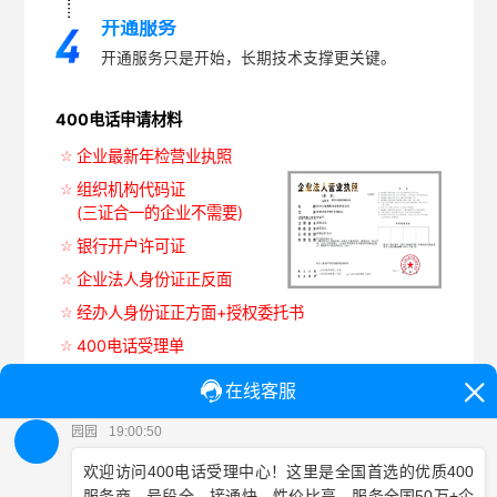
开通服务
开通服务只是开始，长期技术支撑更关键。
400电话申请材料
企业最新年检营业执照
组织机构代码证
(三证合一的企业不需要)
银行开户许可证
企业法人身份证正反面
经办人身份证正方面+授权委托书
400电话受理单
今日上新400电话号码推荐