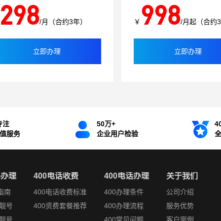
298
998
/月（合约3年）
￥
/月起（合约
立即办理
立即办理
专注
50万+
4
增值服务
企业用户检验
码办理
400电话收费
400电话办理
关于我们
指南
400电话收费标准
400办理条件
公司介绍
靓号
400资费套餐推荐
400办理流程
服务优势
靓号
400常见问题
客户案例