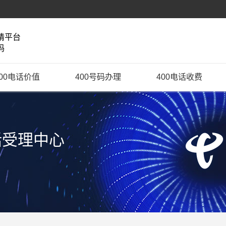
请平台
码
400电话价值
400号码办理
400电话收费
话受理中心