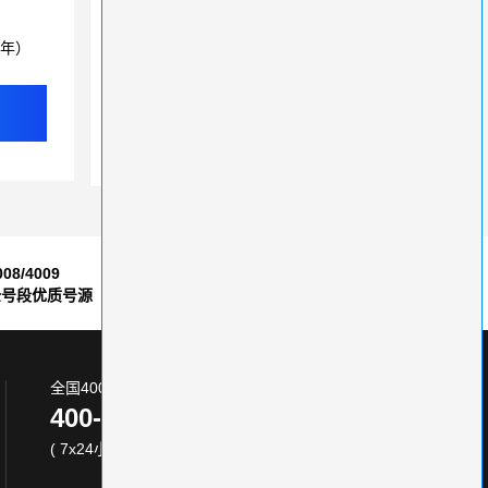
400电话是哪个运营商的？运营商特性
3年）
中小企业正规化进程中多选400电话
探索400电话的多功能与成本效益
400号码资源：为什么你需要选择大服务商？
008/4009
7*24小时
全号段优质号源
售后服务保障
全国400电话服务热线:
400-870-8800
( 7x24小时 )