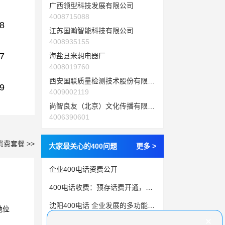
广西领型科技发展有限公司
4008715088
8
江苏国瀚智能科技有限公司
4008935155
7
海盐县米想电器厂
4008019760
西安国联质量检测技术股份有限公司
9
4009002119
尚智良友（北京）文化传播有限公司
4006390601
资费套餐 >>
大家最关心的400问题
更多 >
企业400电话资费公开
400电话收费：预存话费开通，增值功能按需付费
沈阳400电话 企业发展的多功能利器
地位
透视400电话价格：不同服务商的竞争策略分析