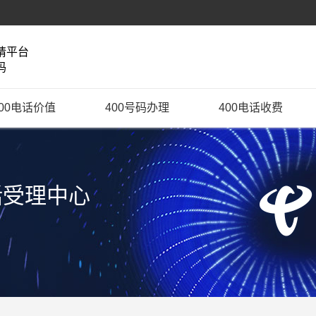
请平台
码
400电话价值
400号码办理
400电话收费
话受理中心