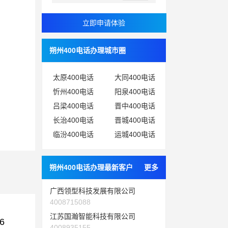
朔州400电话办理城市圈
太原400电话
大同400电话
忻州400电话
阳泉400电话
吕梁400电话
晋中400电话
长治400电话
晋城400电话
临汾400电话
运城400电话
朔州400电话办理最新客户
更多
广西领型科技发展有限公司
4008715088
江苏国瀚智能科技有限公司
6
4008935155