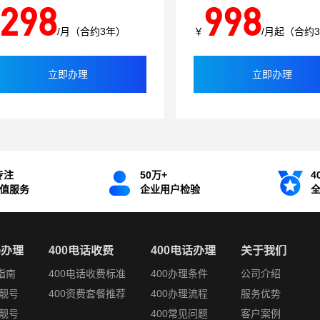
298
998
/月（合约3年）
￥
/月起（合约
立即办理
立即办理
专注
50万+
4
增值服务
企业用户检验
码办理
400电话收费
400电话办理
关于我们
指南
400电话收费标准
400办理条件
公司介绍
靓号
400资费套餐推荐
400办理流程
服务优势
靓号
400常见问题
客户案例