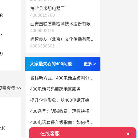
海盐县米想电器厂
8
4008019760
西安国联质量检测技术股份有限公司
4009002119
7
尚智良友（北京）文化传播有限公司
4006390601
9
大家最关心的400问题
更多 >
省钱新方式：400电话主被叫分摊付费策略揭秘
资费套餐 >>
400电话号码能跨地区服务
提升企业形象，从400电话开始
400选号：明晰收费，理性抉择
400电话套餐升级指南：如何根据业务增长调整资费？
地位
400电话选号：企业竞争的“隐形利刃”