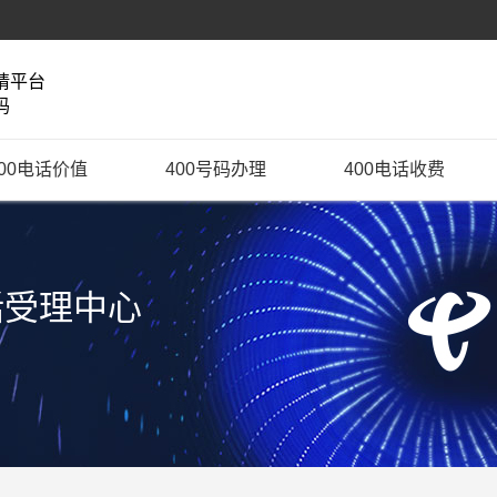
请平台
码
400电话价值
400号码办理
400电话收费
话受理中心