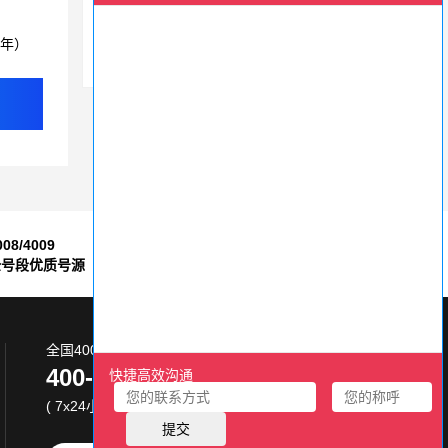
400电话有行业限制吗？合法注册企业都能办
3年）
400电话使用起来高效便捷，是企业首选
008/4009
7*24小时
全号段优质号源
售后服务保障
全国400电话服务热线:
400-870-8800
( 7x24小时 )