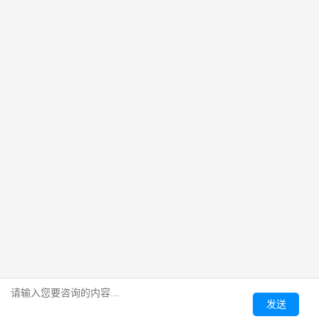
400电话和座机比有什么优势？统一接听+分摊付费是核心
发布时间：2026-07-31 来源：百脑通信
有了座机为什么还要办400电话？一号多线和服务形象是核心
发布时间：2026-07-29 来源：百脑通信
常见问题
客户案例
关于我们
电信400办理城市圈
北京400电话
上海400电话
广州400电话
深圳400电话
版权所有 © 2004-2026 上海百脑经贸有限公司
【增值电信业务经营许可证 B2-20100268】
沪ICP备19036583号-5