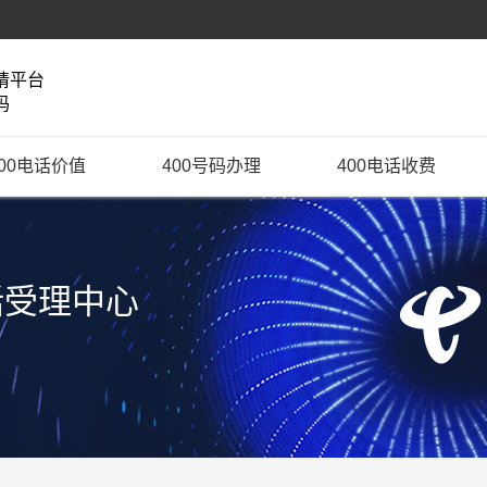
请平台
码
400电话价值
400号码办理
400电话收费
话受理中心