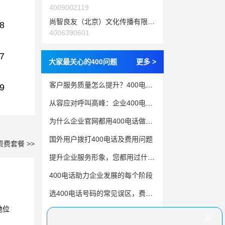
4009002119
尚智良友（北京）文化传播有限公司
8
4006390601
7
大家最关心的400问题
更多 >
客户服务质量怎么提升？400电话办理是关键一步
9
从容应对呼叫高峰：企业400电话使用策略
为什么企业官网都用400电话做推广？四个优势看完就懂
国外用户拨打400电话及费用问题
资费套餐 >>
提升企业服务形象，您都用过什么方法？不妨试试400电话
400电话助力企业发展的每个阶段
选400电话号码的常见误区，费用贵还有风险
地位
400电话被收回什么原因？