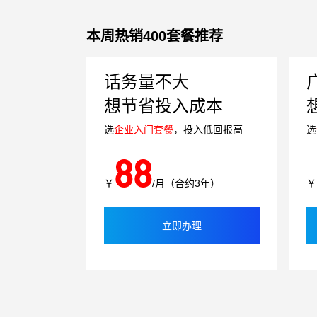
本周热销400套餐推荐
话务量不大
想节省投入成本
选
企业入门套餐
，投入低回报高
选
88
￥
/月（合约3年）
￥
立即办理