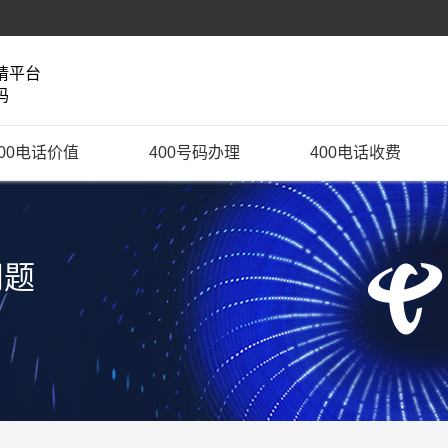
请平台
码
400电话价值
400号码办理
400电话收费
问题