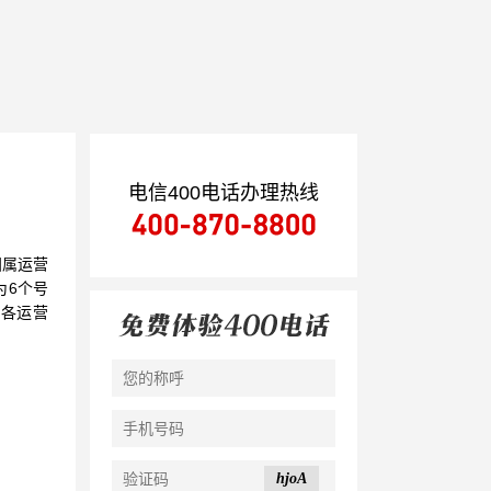
电信400电话办理热线
归属运营
为6个号
于各运营
hjoA