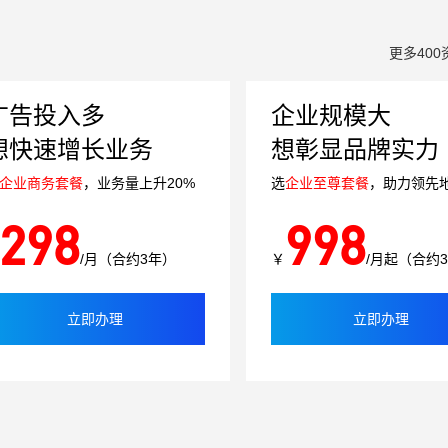
更多400
广告投入多
企业规模大
想快速增长业务
想彰显品牌实力
企业商务套餐
，业务量上升20%
选
企业至尊套餐
，助力领先
298
998
/月（合约3年）
￥
/月起（合约
立即办理
立即办理