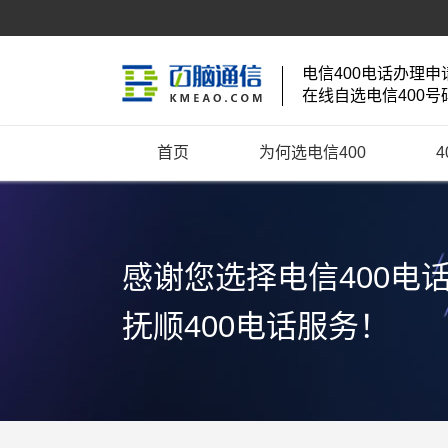
电信400电话办理申
在线自选电信400号
首页
为何选电信400
感谢您选择电信400电
抚顺400电话服务！