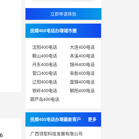
抚顺400电话办理城市圈
沈阳400电话
大连400电话
鞍山400电话
本溪400电话
丹东400电话
锦州400电话
营口400电话
阜新400电话
辽阳400电话
盘锦400电话
铁岭400电话
朝阳400电话
葫芦岛400电话
抚顺400电话办理最新客户
更多
广西领型科技发展有限公司
6