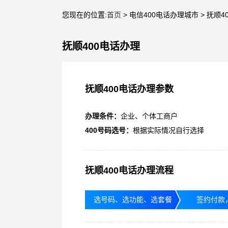
您现在的位置:
首页
> 电信400电话办理城市 > 抚顺4
抚顺400电话办理
抚顺400电话办理参数
办理条件：
企业、个体工商户
400号码选号：
根据实际情况自行选择
抚顺400电话办理流程
选号码、选功能、选套餐
签约付款