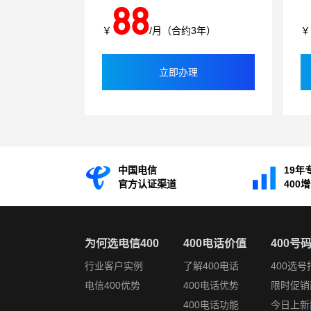
88
￥
/月（合约3年）
￥
立即办理
中国电信
19年
官方认证渠道
400
为何选电信400
400电话价值
400号
行业客户实例
了解400电话
400选号
电信400优势
400电话优势
限时促销
400电话功能
今日上新