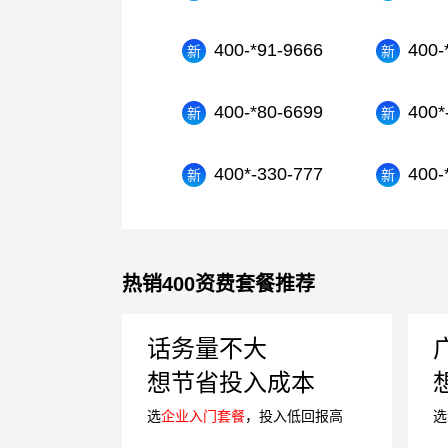
400-*91-9666
400-
400-*80-6699
400*
400*-330-777
400-
热销400资费套餐推荐
话务量不大
想节省投入成本
选
企业入门套餐
，投入低回报高
选