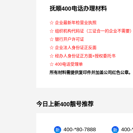
抚顺400电话办理材料
☆ 企业最新年检营业执照
☆ 组织机构代码证（三证合一的企业不需要
☆ 银行开户许可证
☆ 企业法人身份证正反面
☆ 经办人身份证正方面+授权委托书
☆ 400电话受理单
所有材料需提供复印件并加盖公司红色公章。
今日上新400靓号推荐
400-*80-7888
400-