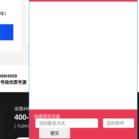
400电话办理流程及注意事项
400电话办理揭秘：随便选号码的真相与限制
3年）
申请400电话时如何选择合适的400电话服务商
400电话的四大核心功能解析
008/4009
7*24小时
全号段优质号源
售后服务保障
全国400电话服务热线:
400-870-8800
( 7x24小时 )