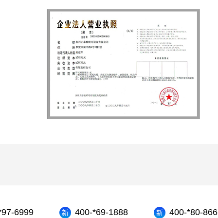
）
*97-6999
400-*69-1888
400-*80-866