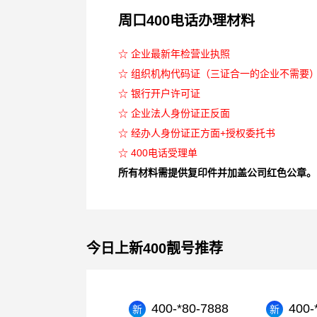
周口400电话办理材料
☆ 企业最新年检营业执照
☆ 组织机构代码证（三证合一的企业不需要
☆ 银行开户许可证
☆ 企业法人身份证正反面
☆ 经办人身份证正方面+授权委托书
☆ 400电话受理单
所有材料需提供复印件并加盖公司红色公章。
今日上新400靓号推荐
400-*80-7888
400-