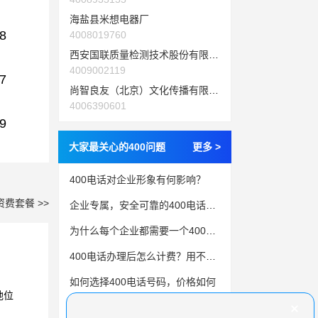
海盐县米想电器厂
8
4008019760
西安国联质量检测技术股份有限公司
4009002119
7
尚智良友（北京）文化传播有限公司
4006390601
9
大家最关心的400问题
更多 >
400电话对企业形象有何影响？
资费套餐 >>
企业专属，安全可靠的400电话服务
为什么每个企业都需要一个400号码？
400电话办理后怎么计费？用不完可以退吗？
如何选择400电话号码，价格如何
地位
让你心安的400电话收费标准一览