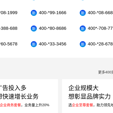
*08-1999
400-*99-1666
400-*08-668
-388-688
400-*80-8686
400*-708-77
*60-5678
400-*33-3456
400-*28-678
更多400
广告投入多
企业规模大
想快速增长业务
想彰显品牌实力
企业商务套餐
，业务量上升20%
选
企业至尊套餐
，助力领先