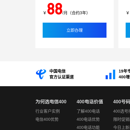
88
￥
/月（合约3年）
￥
立即办理
中国电信
19年
官方认证渠道
400
为何选电信400
400电话价值
400号
行业客户实例
了解400电话
400选号
电信400优势
400电话优势
限时促销
400电话功能
今日上新