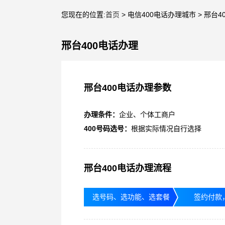
您现在的位置:
首页
> 电信400电话办理城市 > 邢台4
邢台400电话办理
邢台400电话办理参数
办理条件：
企业、个体工商户
400号码选号：
根据实际情况自行选择
邢台400电话办理流程
选号码、选功能、选套餐
签约付款