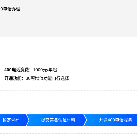
00电话办理
400电话资费：
1000元/年起
开通功能：
30项增值功能自行选择
，锁定号码
提交实名认证材料
开通400电话服务