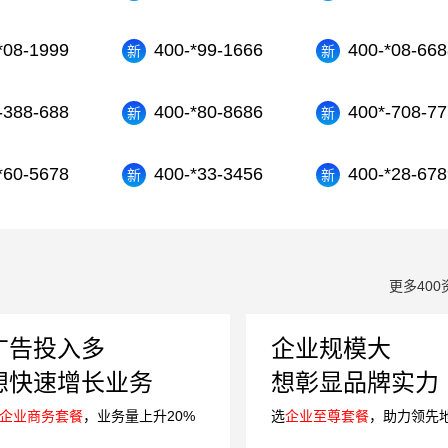
*08-1999
400-*99-1666
400-*08-668
-388-688
400-*80-8686
400*-708-77
*60-5678
400-*33-3456
400-*28-678
更多400
广告投入多
企业规模大
想快速增长业务
想彰显品牌实力
企业商务套餐
，业务量上升20%
选
企业至尊套餐
，助力领先