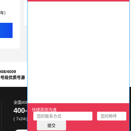
400电话在使用过程中，有哪些需要注意的事项呢？
3年）
比较不同运营商400电话套餐的增值服务差异
008/4009
7*24小时
全号段优质号源
售后服务保障
全国400电话服务热线:
400-870-8800
( 7x24小时 )