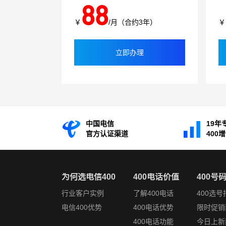
88
￥
/月（合约3年）
￥
立即办理
中国电信
19年
官方认证渠道
400
为何选电信400
400电话价值
400号
行业客户实例
了解400电话
400选号
电信400优势
400电话优势
限时促销
400电话功能
今日上新