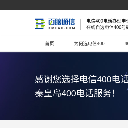
电信400电话办理申
在线自选电信400号
首页
为何选电信400
感谢您选择电信400电
秦皇岛400电话服务！