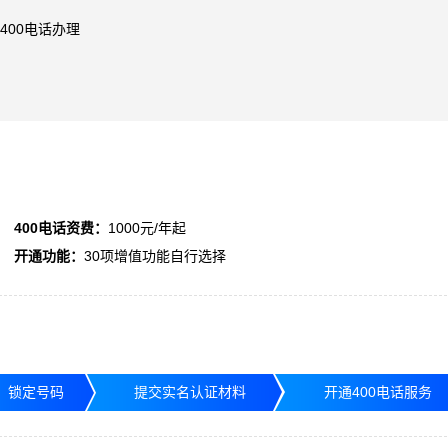
岛400电话办理
400电话资费：
1000元/年起
开通功能：
30项增值功能自行选择
，锁定号码
提交实名认证材料
开通400电话服务