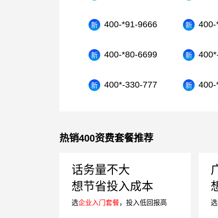
400-*91-9666
400-
400-*80-6699
400*
400*-330-777
400-
热销400资费套餐推荐
话务量不大
想节省投入成本
选
企业入门套餐
，投入低回报高
选