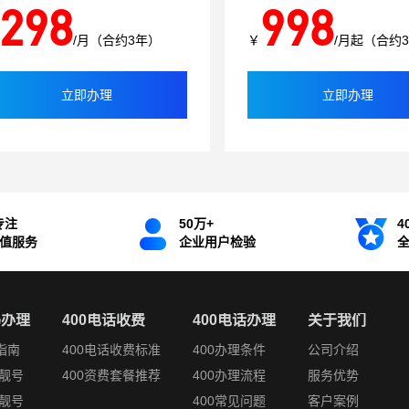
298
998
/月（合约3年）
￥
/月起（合约
立即办理
立即办理
专注
50万+
4
增值服务
企业用户检验
码办理
400电话收费
400电话办理
关于我们
指南
400电话收费标准
400办理条件
公司介绍
靓号
400资费套餐推荐
400办理流程
服务优势
靓号
400常见问题
客户案例