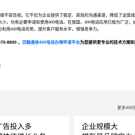
。
价值不容忽视。它不仅为企业提供了稳定、高效的沟通渠道，降低了运营
小，均有必要申请和使用400电话。在我国，400电话应用已极为广泛，
利用400电话优势，提升客户服务水平，增强竞争力。
-8800 ，
百脑通信400电话办理申请平台
为您提供更专业的技术方案和
率
更多400
广告投入多
企业规模大