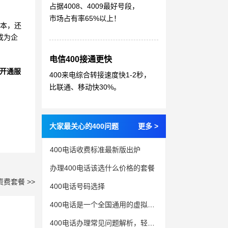
占据4008、4009最好号段，
市场占有率65%以上！
成本，还
成为企
电信400接通更快
开通服
400来电综合转接速度快1-2秒，
比联通、移动快30%。
大家最关心的400问题
更多 >
400电话收费标准最新版出炉
办理400电话该选什么价格的套餐
资费套餐 >>
400电话号码选择
400电话是一个全国通用的虚拟号码
400电话办理常见问题解析，轻松解决烦恼