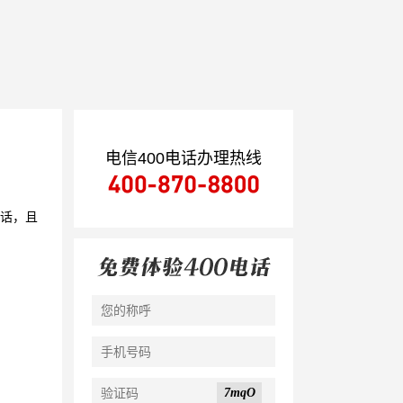
电信400电话办理热线
话，且
7mqO