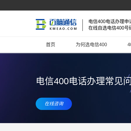
电信400电话办理申
在线自选电信400号
首页
为何选电信400
电信400电话办理常见
在线咨询