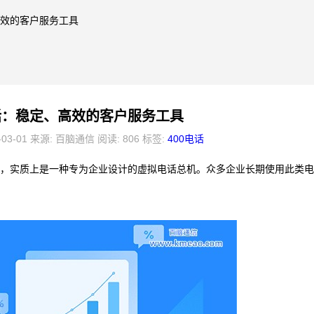
高效的客户服务工具
电话：稳定、高效的客户服务工具
-03-01 来源: 百脑通信 阅读: 806 标签:
400电话
，实质上是一种专为企业设计的虚拟电话总机。众多企业长期使用此类电