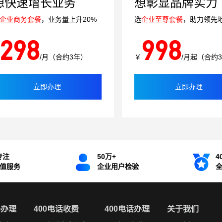
想快速增长业务
想彰显品牌实力
企业商务套餐
，业务量上升20%
选
企业至尊套餐
，助力领先
298
998
/月（合约3年）
￥
/月起（合约
立即办理
立即办理
专注
50万+
4
增值服务
企业用户检验
码办理
400电话收费
400电话办理
关于我们