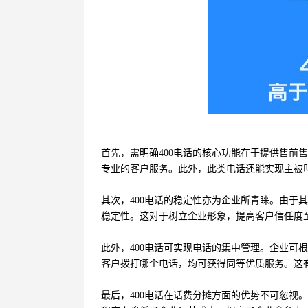
首先，需明确400电话的核心功能在于提供售前
专业的客户服务。此外，此类电话还能实现主被
其次，400电话的稳定性亦为企业所青睐。由于
稳定性。这对于树立企业形象，提高客户信任度
此外，400电话可实现电话的集中管理。企业可
客户拨打哪个电话，均可获得同等优质服务。这
最后，400电话在话费分摊方面的优势不可忽视