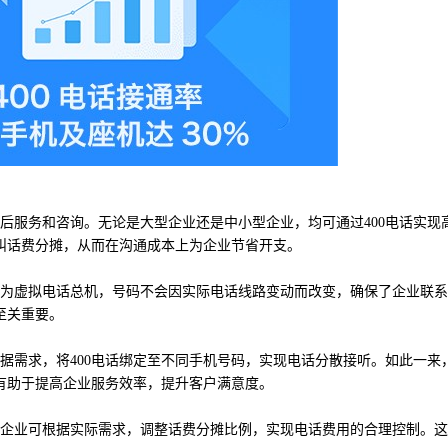
售后服务和咨询。无论是大型企业还是中小型企业，均可通过400电话实现
叫话费分摊，从而在沟通成本上为企业节省开支。
其为虚拟电话总机，号码不会因实际电话线路变动而改变，确保了企业联
至关重要。
根据需求，将400电话绑定至不同手机号码，实现电话分散接听。如此一来
有助于提高企业服务效率，提升客户满意度。
。企业可根据实际需求，调整话费分摊比例，实现电话费用的合理控制。