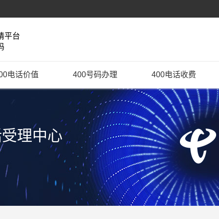
请平台
码
400电话价值
400号码办理
400电话收费
话受理中心