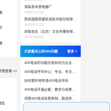
海盐县米想电器厂
8
4008019760
西安国联质量检测技术股份有限公司
4009002119
7
尚智良友（北京）文化传播有限公司
4006390601
9
大家最关心的400问题
更多 >
400电话的功能应用如何为企业的发展助力？
资费套餐 >>
400电话呼叫中心：专业、专注、服务于客户
如何更好地申请400电话号码
400电话开通必看：要求与收费是什么？
洞悉400电话收费真相，稳选有保障的服务商！
地位
400电话：颠覆传统通信方式，企业的新选择