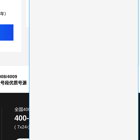
400电话改变生活方式，让沟通更便捷
3年）
了解企业开通400电话的费用，选择合适的办理途径
008/4009
7*24小时
全号段优质号源
售后服务保障
全国400电话服务热线:
400-870-8800
( 7x24小时 )