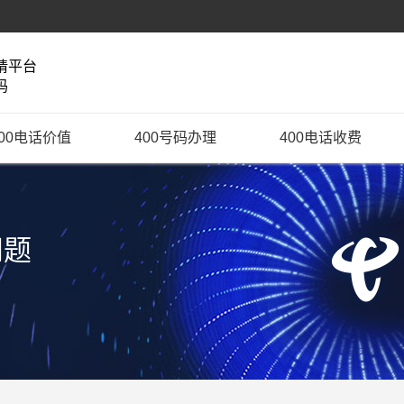
请平台
码
400电话价值
400号码办理
400电话收费
问题