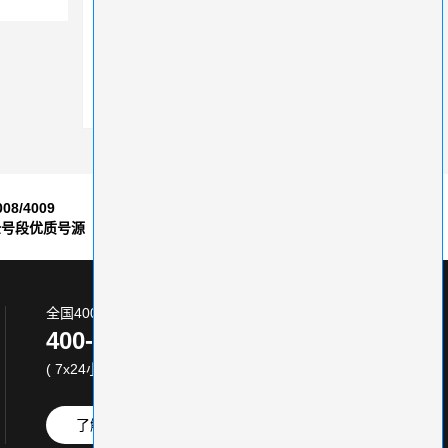
400免费电话申请高效提升企业服务品质
400电话能够查询所属地区吗？
400电话申请应该怎么做
008/4009
7*24小时
全号段优质号源
售后服务保障
全国400电话服务热线:
400-870-8800
( 7x24小时 )
了解更多
免费试用