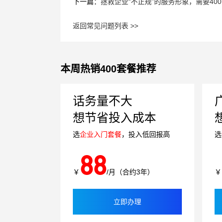
下一篇：
拯救企业“不正规”的服务形象，需要40
返回常见问题列表 >>
本周热销400套餐推荐
话务量不大
想节省投入成本
选
企业入门套餐
，投入低回报高
选
88
￥
/月（合约3年）
￥
立即办理