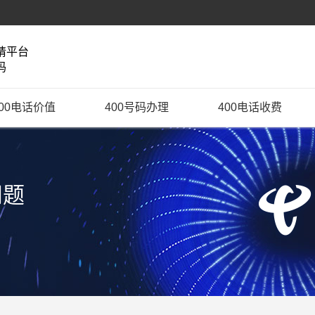
请平台
码
400电话价值
400号码办理
400电话收费
问题