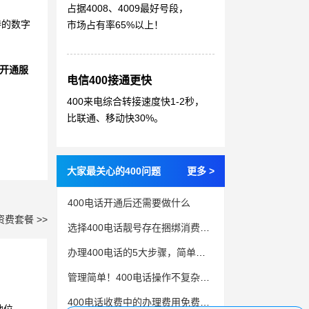
占据4008、4009最好号段，
特的数字
市场占有率65%以上！
开通服
电信400接通更快
400来电综合转接速度快1-2秒，
比联通、移动快30%。
大家最关心的400问题
更多 >
400电话开通后还需要做什么
资费套餐 >>
选择400电话靓号存在捆绑消费吗？
办理400电话的5大步骤，简单明了
管理简单！400电话操作不复杂，用起来更省心！
400电话收费中的办理费用免费但还需要预存话费