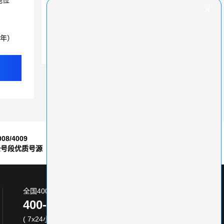
地位
400电话服务灵活便捷，提升接听效率
深圳企业办400电话新开户，真有优惠大礼包？
3年）
400电话号码精选策略——性价比为王
008/4009
7*24小时
全号段优质号源
售后服务保障
全国400电话服务热线:
400-870-8800
( 7x24小时 )