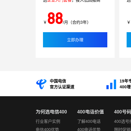
选
企业入门套餐
，投入低回报高
选
88
￥
/月（合约3年）
￥
立即办理
中国电信
19年
官方认证渠道
400
为何选电信400
400电话价值
400号
行业客户实例
了解400电话
400选号
电信400优势
400电话优势
限时促销