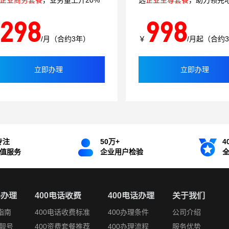
企业商务套餐
，业务量上升20%
选
企业至尊套餐
，助力领先
298
998
/月（合约3年）
￥
/月起（合约
立即办理
立即办理
专注
50万+
4
增值服务
企业用户检验
码办理
400电话收费
400电话办理
关于我们
指南
400电话收费标准
400办理条件
公司介绍
靓号
400资费套餐推荐
400办理流程
服务优势