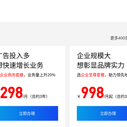
更多400
广告投入多
企业规模大
想快速增长业务
想彰显品牌实力
企业商务套餐
，业务量上升20%
选
企业至尊套餐
，助力领先
298
998
/月（合约3年）
￥
/月起（合约
立即办理
立即办理