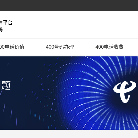
请平台
码
400电话价值
400号码办理
400电话收费
问题