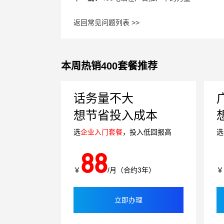
返回常见问题列表 >>
本周热销400套餐推荐
话务量不大
想节省投入成本
选
企业入门套餐
，投入低回报高
选
88
￥
/月（合约3年）
￥
立即办理