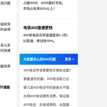
占据4008、4009最好号段，
出现问题
市场占有率65%以上！
升级和完
电信400接通更快
的利益得
400来电综合转接速度快1-2秒，
比联通、移动快30%。
关系以及
业的快速
大家最关心的400问题
更多 >
和服务质
400电话申请需要购买哪些设备？
掌握通讯利器，400电话助力企业赢得市场先机
开通服
哪几类400电话号码是绝对不能选的
办理400电话理性消费，保证服务质量
400电话：无地域限制，全国服务新利器