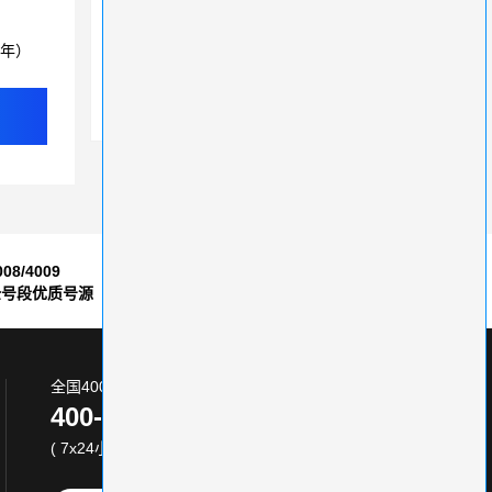
400电话是预防客户流失的重要措施，每个企业都需要了解
3年）
沈阳企业选沈阳400电话服务商有门道
广州400电话号码选择
008/4009
7*24小时
全号段优质号源
售后服务保障
全国400电话服务热线:
400-870-8800
( 7x24小时 )