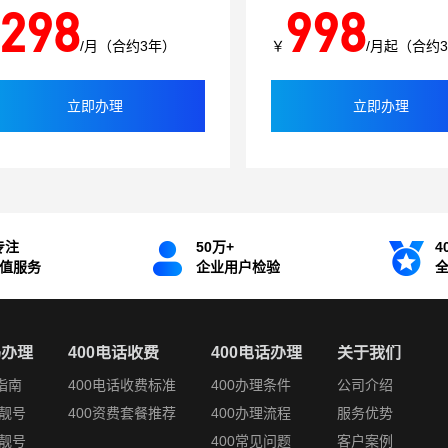
298
998
/月（合约3年）
￥
/月起（合约
立即办理
立即办理
专注
50万+
4
增值服务
企业用户检验
码办理
400电话收费
400电话办理
关于我们
指南
400电话收费标准
400办理条件
公司介绍
靓号
400资费套餐推荐
400办理流程
服务优势
靓号
400常见问题
客户案例