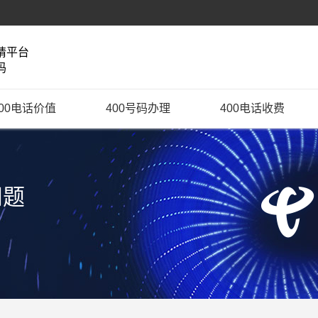
请平台
码
400电话价值
400号码办理
400电话收费
问题