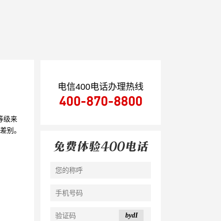
电信400电话办理热线
等级来
微差别。
bydI