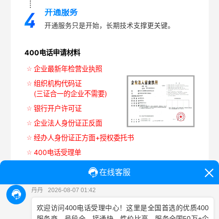
开通服务
开通服务只是开始，长期技术支撑更关键。
400电话申请材料
企业最新年检营业执照
组织机构代码证
(三证合一的企业不需要)
银行开户许可证
企业法人身份证正反面
经办人身份证正方面+授权委托书
400电话受理单
今日上新400电话号码推荐