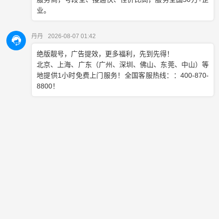
周六
上新靓号
选一手好靓号，有规律，更安全
400-*80-7888
400-*97-6999
400-*69-1888
400-*91-9666
400-*08-1999
400-*99-1666
400-*80-6699
400*-388-688
400-*80-8686
400*-330-777
400-*60-5678
400-*33-3456
400*-333-777
400*-333-777
400-*88-5555
400-*80-8666
400-*08-6688
400*-708-777
本周热销套餐推荐