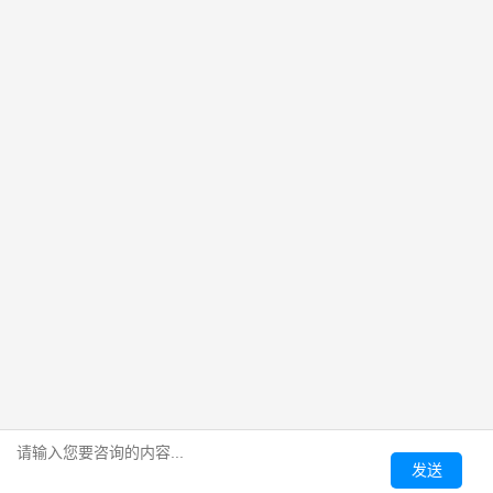
400电话和座机比有什么优势？统一接听+分摊付费是核心
发布时间：2026-07-31 来源：百脑通信
有了座机为什么还要办400电话？一号多线和服务形象是核心
发布时间：2026-07-29 来源：百脑通信
常见问题
客户案例
关于我们
电信400办理城市圈
北京400电话
上海400电话
广州400电话
深圳400电话
版权所有 © 2004-2026 上海百脑经贸有限公司
【增值电信业务经营许可证 B2-20100268】
沪ICP备19036583号-5