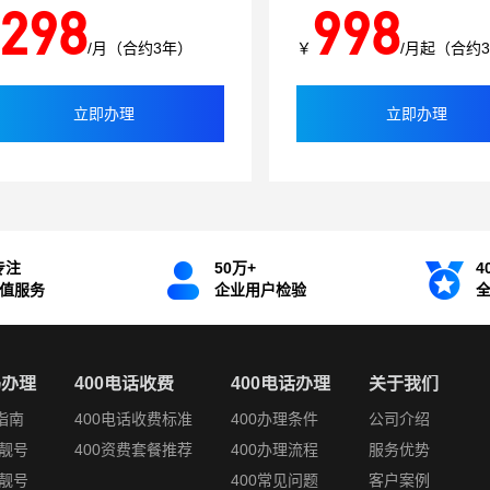
298
998
/月（合约3年）
￥
/月起（合约
立即办理
立即办理
专注
50万+
4
增值服务
企业用户检验
码办理
400电话收费
400电话办理
关于我们
指南
400电话收费标准
400办理条件
公司介绍
靓号
400资费套餐推荐
400办理流程
服务优势
靓号
400常见问题
客户案例