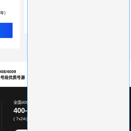
400电话办理，如何做到有条不紊？
3年）
400电话解锁企业高效沟通的“金钥匙”
400电话重塑客户服务体验，解锁市场反馈通道
008/4009
7*24小时
全号段优质号源
售后服务保障
全国400电话服务热线:
400-870-8800
( 7x24小时 )