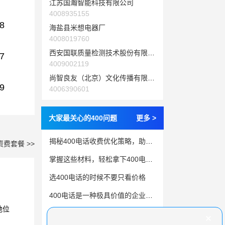
江苏国瀚智能科技有限公司
4008935155
8
海盐县米想电器厂
4008019760
西安国联质量检测技术股份有限公司
7
4009002119
尚智良友（北京）文化传播有限公司
9
4006390601
大家最关心的400问题
更多 >
揭秘400电话收费优化策略，助您企业成本减负
资费套餐 >>
掌握这些材料，轻松拿下400电话办理
选400电话的时候不要只看价格
400电话是一种极具价值的企业通信服务
地位
400电话主要功能，这6项最受欢迎