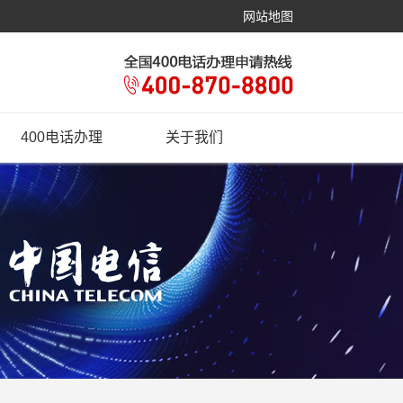
网站地图
400电话办理
关于我们