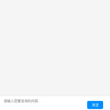
400电话和座机比有什么优势？统一接听+分摊付费是核心
发布时间：2026-07-31 来源：百脑通信
有了座机为什么还要办400电话？一号多线和服务形象是核心
发布时间：2026-07-29 来源：百脑通信
常见问题
客户案例
关于我们
电信400办理城市圈
北京400电话
上海400电话
广州400电话
深圳400电话
版权所有 © 2004-2026 上海百脑经贸有限公司
【增值电信业务经营许可证 B2-20100268】
沪ICP备19036583号-5