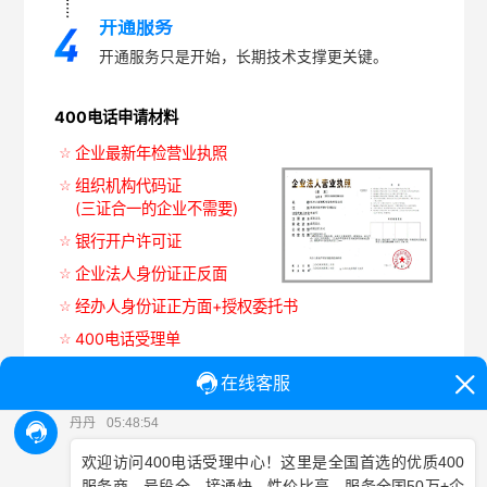
开通服务
开通服务只是开始，长期技术支撑更关键。
400电话申请材料
企业最新年检营业执照
组织机构代码证
(三证合一的企业不需要)
银行开户许可证
企业法人身份证正反面
经办人身份证正方面+授权委托书
400电话受理单
今日上新400电话号码推荐