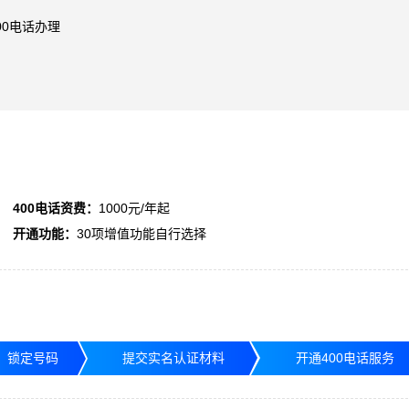
00电话办理
400电话资费：
1000元/年起
开通功能：
30项增值功能自行选择
，锁定号码
提交实名认证材料
开通400电话服务