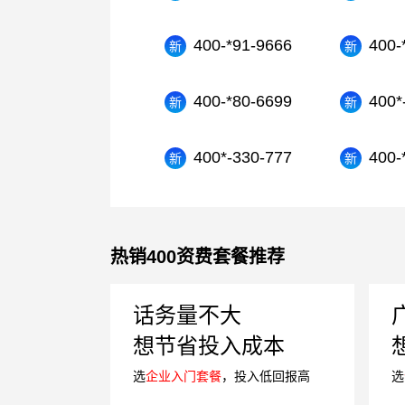
400-*91-9666
400-
400-*80-6699
400*
400*-330-777
400-
热销400资费套餐推荐
话务量不大
想节省投入成本
选
企业入门套餐
，投入低回报高
选