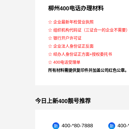
柳州400电话办理材料
☆ 企业最新年检营业执照
☆ 组织机构代码证（三证合一的企业不需要
☆ 银行开户许可证
☆ 企业法人身份证正反面
☆ 经办人身份证正方面+授权委托书
☆ 400电话受理单
所有材料需提供复印件并加盖公司红色公章。
今日上新400靓号推荐
400-*80-7888
400-