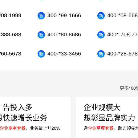
*08-1999
400-*99-1666
400-*08-668
-388-688
400-*80-8686
400*-708-77
*60-5678
400-*33-3456
400-*28-678
更多400
广告投入多
企业规模大
想快速增长业务
想彰显品牌实力
企业商务套餐
，业务量上升20%
选
企业至尊套餐
，助力领先