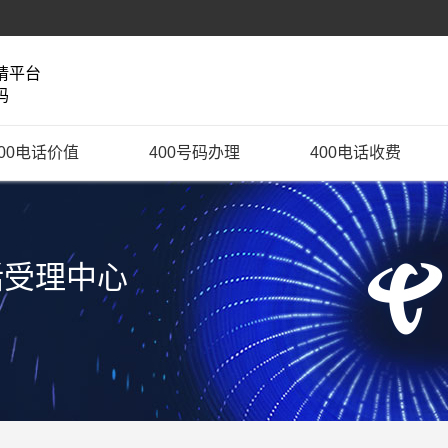
请平台
码
400电话价值
400号码办理
400电话收费
话受理中心