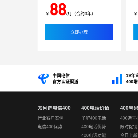
88
￥
/月（合约3年）
￥
立即办理
中国电信
19年
官方认证渠道
400
为何选电信400
400电话价值
400号
行业客户实例
了解400电话
400选号
电信400优势
400电话优势
限时促销
400电话功能
今日上新