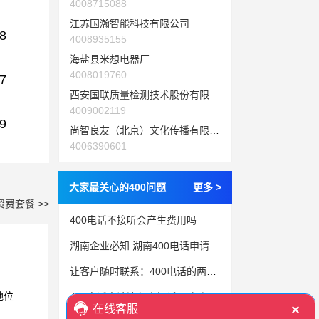
4008715088
江苏国瀚智能科技有限公司
8
4008935155
海盐县米想电器厂
4008019760
7
西安国联质量检测技术股份有限公司
4009002119
9
尚智良友（北京）文化传播有限公司
4006390601
大家最关心的400问题
更多 >
资费套餐 >>
400电话不接听会产生费用吗
湖南企业必知 湖南400电话申请全攻略
让客户随时联系：400电话的两大核心优势分析
地位
400电话申请流程全解析，成功注册无烦恼