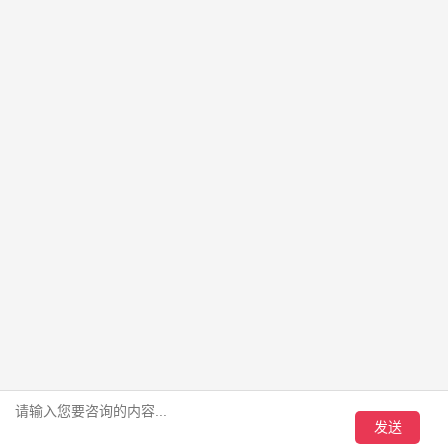
400电话和座机比有什么优势？统一接听+分摊付费是核心
发布时间：2026-07-31 来源：百脑通信
有了座机为什么还要办400电话？一号多线和服务形象是核心
发布时间：2026-07-29 来源：百脑通信
常见问题
客户案例
关于我们
电信400办理城市圈
北京400电话
上海400电话
广州400电话
深圳400电话
版权所有 © 2004-2026 上海百脑经贸有限公司
【增值电信业务经营许可证 B2-20100268】
沪ICP备19036583号-5