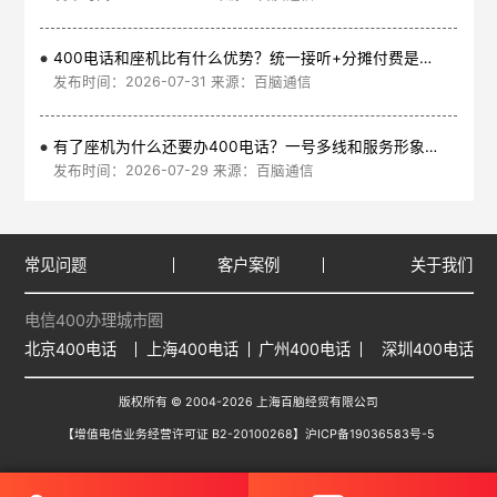
400电话和座机比有什么优势？统一接听+分摊付费是核心
发布时间：2026-07-31 来源：百脑通信
有了座机为什么还要办400电话？一号多线和服务形象是核心
发布时间：2026-07-29 来源：百脑通信
常见问题
客户案例
关于我们
电信400办理城市圈
北京400电话
上海400电话
广州400电话
深圳400电话
版权所有 © 2004-2026 上海百脑经贸有限公司
【增值电信业务经营许可证 B2-20100268】
沪ICP备19036583号-5