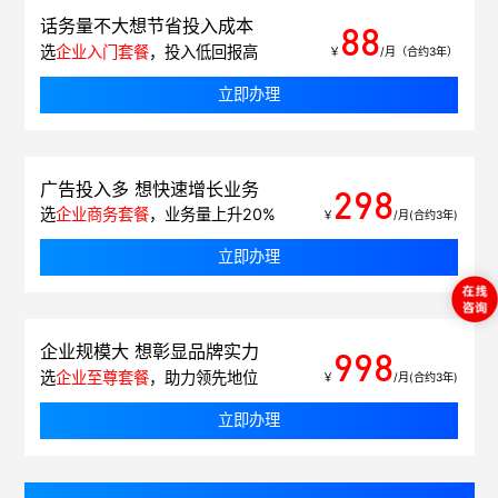
话务量不大想节省投入成本
88
选
企业入门套餐
，投入低回报高
￥
/月（合约3年）
立即办理
广告投入多 想快速增长业务
298
选
企业商务套餐
，业务量上升20%
￥
/月(合约3年)
立即办理
企业规模大 想彰显品牌实力
998
选
企业至尊套餐
，助力领先地位
￥
/月(合约3年)
立即办理