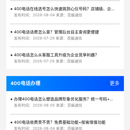
400电话在线选号怎么快速挑到心仪号码？店铺级、企业级、集团级一次看清
发布时间：2026-08-04 来源：百脑通信
400电话话费怎么查？管理后台自主查询更便捷
发布时间：2026-07-29 来源：百脑通信
400电话怎么从客服工具升级为企业竞争利器？
发布时间：2026-07-29 来源：百脑通信
400电话办理
更多
办理400电话怎么塑造品牌形象优化服务？统一号码+智能管理平台
发布时间：2026-08-05 来源：百脑通信
400电话收费贵不贵？免费基础功能+按需增值功能
发布时间：2026-08-04 来源：百脑通信