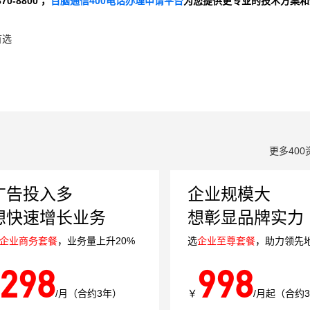
-8800 ，
百脑通信400电话办理申请平台
为您提供更专业的技术方案和
首选
更多400
广告投入多
企业规模大
想快速增长业务
想彰显品牌实力
企业商务套餐
，业务量上升20%
选
企业至尊套餐
，助力领先
298
998
/月（合约3年）
￥
/月起（合约