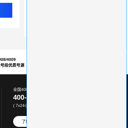
400电话办理能给企业带来什么影响
400电话办理赋能企业，加速客户服务转型升级
400电话塑造统一服务形象
008/4009
7*24小时
全号段优质号源
售后服务保障
全国400电话服务热线:
400-870-8800
( 7x24小时 )
了解更多
免费试用