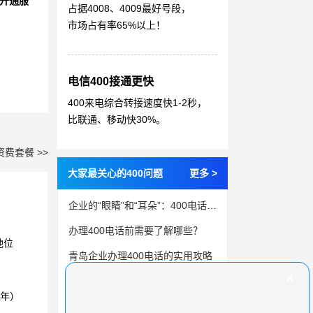
开通服
占据4008、4009最好号段，
市场占有率65%以上！
电信400接通更快
400来电综合转接速度快1-2秒，
比联通、移动快30%。
资费套餐 >>
大家最关心的400问题
更多 >
企业的“眼睛”和“耳朵”：400电话通话录音功能
办理400电话前需要了解哪些？
地位
青岛企业办理400电话的实用攻略
拿下400电话号码，放大企业优势
3年）
400电话能解决企业服务的哪些问题