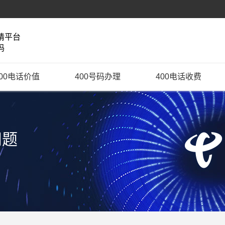
请平台
码
400电话价值
400号码办理
400电话收费
问题