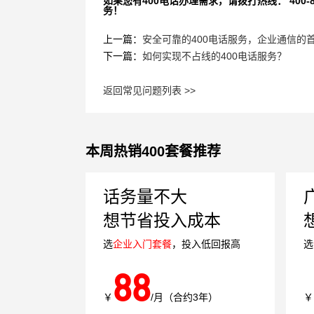
如果您有400电话办理需求，请拨打热线： 400-870
务！
上一篇：
安全可靠的400电话服务，企业通信的
下一篇：
如何实现不占线的400电话服务？
返回常见问题列表 >>
本周热销400套餐推荐
话务量不大
想节省投入成本
选
企业入门套餐
，投入低回报高
选
88
￥
/月（合约3年）
￥