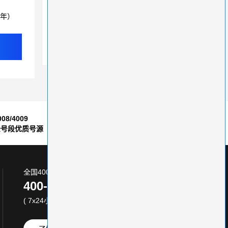
400电话企业提升客户体验、决胜市场的秘密武器
3年）
提供优质服务的400电话，节省通信成本
办理400电话，服务商选择影响企业形象与客户体验
008/4009
7*24小时
全号段优质号源
售后服务保障
全国400电话服务热线:
400-870-8800
( 7x24小时 )