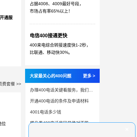
占据4008、4009最好号段，
市场占有率65%以上！
开通服
电信400接通更快
400来电综合转接速度快1-2秒，
比联通、移动快30%。
大家最关心的400问题
更多 >
资费套餐 >>
办理400电话关键看服务，我们更周全
开通400电话的条件及申请材料
4001电话多少钱
哪几类400电话号码是绝对不能选的
地位
400电话在哪办理合适