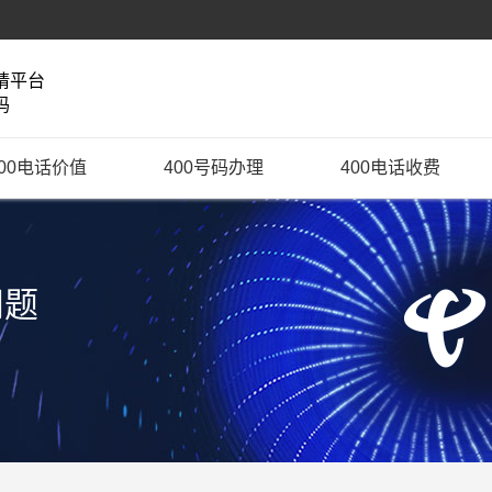
请平台
码
400电话价值
400号码办理
400电话收费
问题