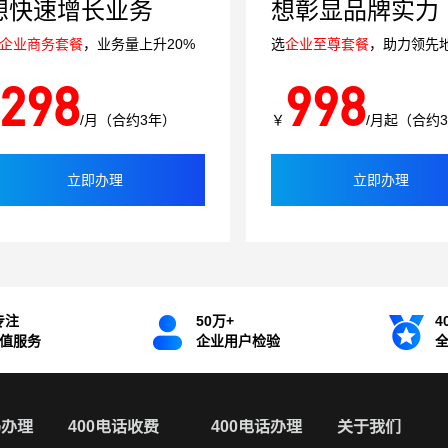
想快速增长业务
想彰显品牌实力
企业商务套餐
，业务量上升20%
选
企业至尊套餐
，助力领先
298
998
/月（合约3年）
￥
/月起（合约
立即办理
立即办理
专注
50万+
4
增值服务
企业用户检验
码办理
400电话收费
400电话办理
关于我们