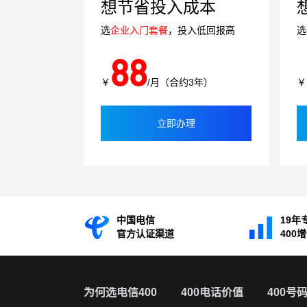
想节省投入成本
选
企业入门套餐
，投入低回报高
选
88
￥
/月（合约3年）
￥
立即办理
中国电信
19年
官方认证渠道
400
为何选电信400
400电话价值
400号