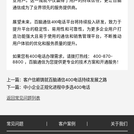
业用户。这一成就不仅赢得了用户的持续信任，更让百脑
通信成为了业界领先的服务提供商。
展望未来，百脑通信400电话平台将持续投入研发，致力于
提升平台的稳定性、易用性和可靠性，为更多企业用户打
造功能强大且易于使用的通信和销售管理平台，不断推动
用户体验的优化和服务质量的提升。
如果您有400电话办理需求，请拨打热线： 400-870-
8800 ，
百脑通信
为您提供更专业的技术方案和开通服务！
上一篇：
客户信赖铸就百脑通信400电话持续发展之路
下一篇：
中小企业正规化进程中多选400电话
返回常见问题列表
常见问题
客户案例
关于我们