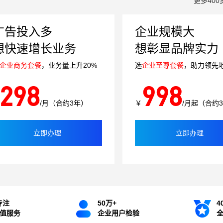
更多400
广告投入多
企业规模大
想快速增长业务
想彰显品牌实力
企业商务套餐
，业务量上升20%
选
企业至尊套餐
，助力领先
298
998
/月（合约3年）
￥
/月起（合约
立即办理
立即办理
专注
50万+
4
增值服务
企业用户检验