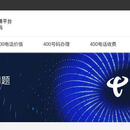
请平台
码
400电话价值
400号码办理
400电话收费
问题