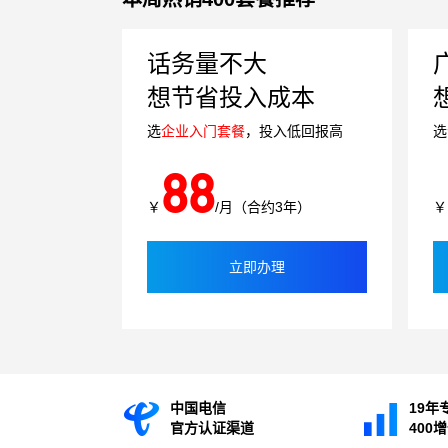
话务量不大
想节省投入成本
选
企业入门套餐
，投入低回报高
选
88
￥
/月（合约3年）
￥
立即办理
中国电信
19年
官方认证渠道
400