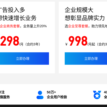
广告投入多
企业规模大
想快速增长业务
想彰显品牌实力
企业商务套餐
，业务量上升20%
选
企业至尊套餐
，助力领先
298
998
/月（合约3年）
￥
/月起（合约
立即办理
立即办理
专注
50万+
4
增值服务
企业用户检验