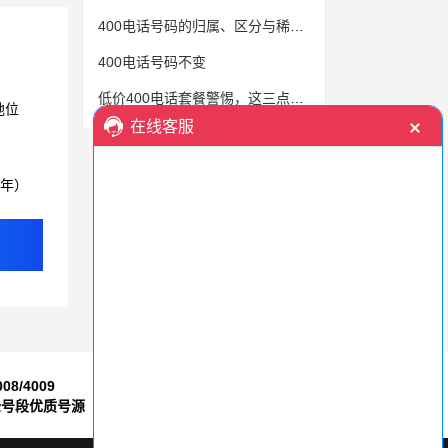
400电话号码的归属、区分与稀缺价值
400电话号码不变
低价400电话套餐警惕，这三点您绝不能忽视
地位
3年）
008/4009
7*24小时
全号段优质号源
售后服务保障