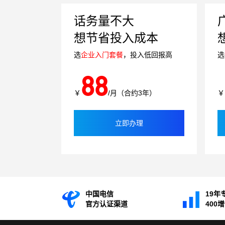
话务量不大
想节省投入成本
选
企业入门套餐
，投入低回报高
选
88
￥
/月（合约3年）
￥
立即办理
中国电信
19年
官方认证渠道
400