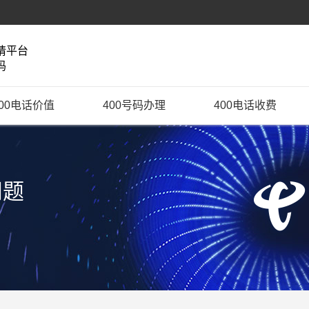
请平台
码
400电话价值
400号码办理
400电话收费
问题