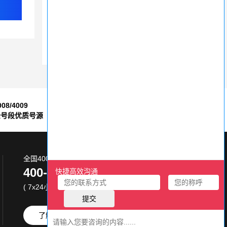
开400号收费
400服务电话如何申请，有什么功能？
如何提升400电话的转接效率？数量限制分析
008/4009
7*24小时
全号段优质号源
售后服务保障
全国400电话服务热线:
400-870-8800
( 7x24小时 )
了解更多
免费试用