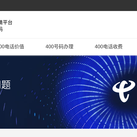
请平台
码
400电话价值
400号码办理
400电话收费
问题