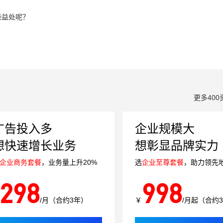
些益处呢？
？
更多400
广告投入多
企业规模大
想快速增长业务
想彰显品牌实力
企业商务套餐
，业务量上升20%
选
企业至尊套餐
，助力领先
298
998
/月（合约3年）
￥
/月起（合约