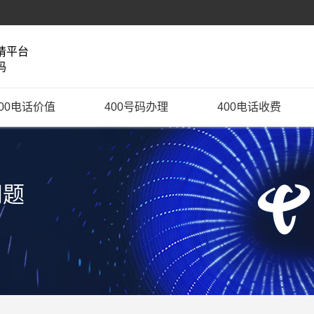
请平台
码
400电话价值
400号码办理
400电话收费
问题