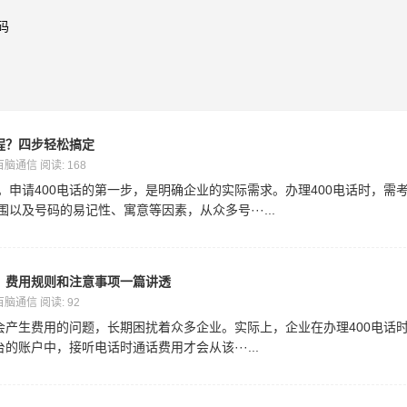
码
程？四步轻松搞定
 百脑通信 阅读: 168
。申请400电话的第一步，是明确企业的实际需求。办理400电话时，需
以及号码的易记性、寓意等因素，从众多号···...
吗？费用规则和注意事项一篇讲透
 百脑通信 阅读: 92
否会产生费用的问题，长期困扰着众多企业。实际上，企业在办理400电话
的账户中，接听电话时通话费用才会从该···...