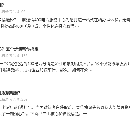
理？
 百脑通信 阅读: 93
话申请途径？百脑通信400电话服务中心为您打造一站式在线办理体验。无
完成400电话申请，个性化选择心仪号···...
号码？五个步骤帮你搞定
 百脑通信 阅读: 132
一个精心挑选的400电话号码是企业形象的闪亮名片。它不仅能够增强客
服务效率，助力企业加速前行。那么，如何在众···...
业发展难题？
 百脑通信 阅读: 208
，挑战与机遇并存。当面对新客户获取难、宣传策略失效以及内部管理瓶
了一剂强心针。下面把三个核心价值说清楚。一···...