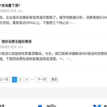
户咨询量下滑？
 百脑通信 阅读: 114
境，企业或许该重新审视其通讯策略了。据市场数据分析，消费者拨打40
号码，差距高达30%以上。下面把三个核心价···...
算？预存话费无隐形费用
 百脑通信 阅读: 153
00电话以其独特优势备受瞩目。今天，我们就来详细解读400电话的收费
。下面把收费标准和套餐选择说清楚。一、···...
···
上一页
1
2
3
下一页
尾页
专注
50万+
4