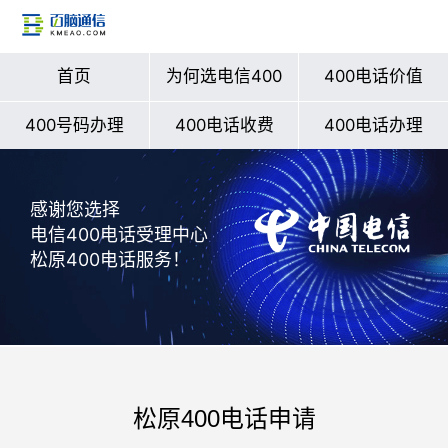
首页
为何选电信400
400电话价值
400号码办理
400电话收费
400电话办理
感谢您选择
电信400电话受理中心
松原400电话服务！
松原400电话申请