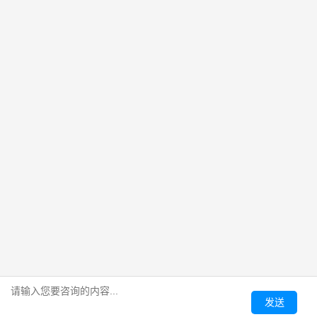
400电话和座机比有什么优势？统一接听+分摊付费是核心
发布时间：2026-07-31 来源：百脑通信
有了座机为什么还要办400电话？一号多线和服务形象是核心
发布时间：2026-07-29 来源：百脑通信
常见问题
客户案例
关于我们
电信400办理城市圈
北京400电话
上海400电话
广州400电话
深圳400电话
版权所有 © 2004-2026 上海百脑经贸有限公司
【增值电信业务经营许可证 B2-20100268】
沪ICP备19036583号-5