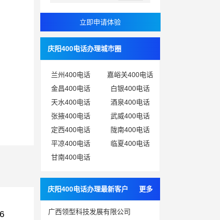
庆阳400电话办理城市圈
兰州400电话
嘉峪关400电话
金昌400电话
白银400电话
天水400电话
酒泉400电话
张掖400电话
武威400电话
定西400电话
陇南400电话
平凉400电话
临夏400电话
甘南400电话
庆阳400电话办理最新客户
更多
广西领型科技发展有限公司
6