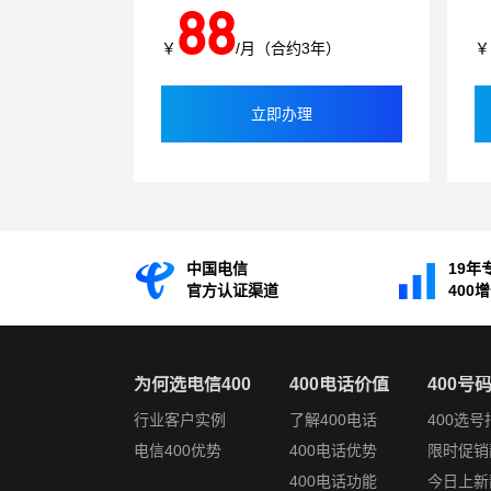
88
￥
/月（合约3年）
￥
立即办理
中国电信
19年
官方认证渠道
400
为何选电信400
400电话价值
400号
行业客户实例
了解400电话
400选号
电信400优势
400电话优势
限时促销
400电话功能
今日上新