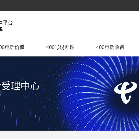
请平台
码
400电话价值
400号码办理
400电话收费
话受理中心