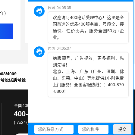
400电话号码比手机和固话优势更大
如何通过400电话提升企业形象与信誉？
3年）
揭秘400电话背后成本节约的秘密
有效应用400电话这三大增值功能，提升客户成交率
008/4009
7*24小时
全号段优质号源
售后服务保障
全国400电话服务热线:
400-870-8800
( 7x24小时 )