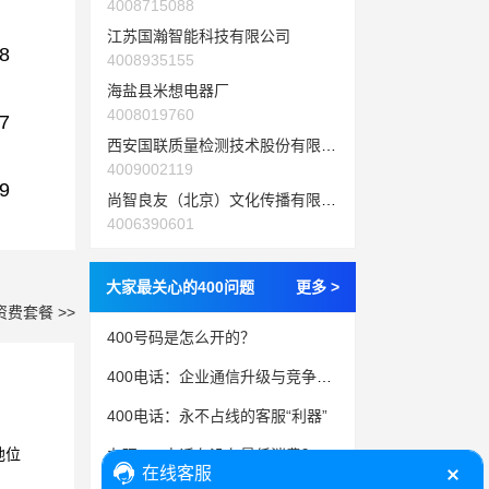
4008715088
江苏国瀚智能科技有限公司
8
4008935155
海盐县米想电器厂
4008019760
7
西安国联质量检测技术股份有限公司
4009002119
9
尚智良友（北京）文化传播有限公司
4006390601
大家最关心的400问题
更多 >
资费套餐 >>
400号码是怎么开的？
400电话：企业通信升级与竞争力提升的优选
400电话：永不占线的客服“利器”
地位
办理400电话有没有最低消费？是多少？