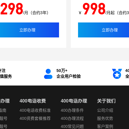
298
998
/月（合约3年）
￥
/月起（合约
立即办理
立即办理
专注
50万+
4
增值服务
企业用户检验
码办理
400电话收费
400电话办理
关于我们
指南
400电话收费标准
400办理条件
公司介绍
靓号
400资费套餐推荐
400办理流程
服务优势
靓号
400常见问题
客户案例