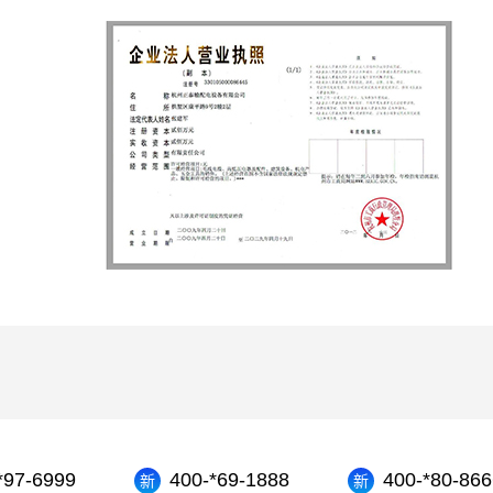
）
*97-6999
400-*69-1888
400-*80-866