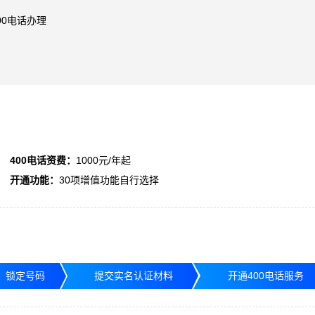
00电话办理
400电话资费：
1000元/年起
开通功能：
30项增值功能自行选择
，锁定号码
提交实名认证材料
开通400电话服务