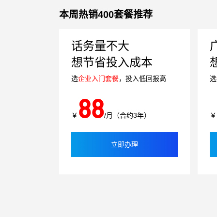
本周热销400套餐推荐
话务量不大
想节省投入成本
选
企业入门套餐
，投入低回报高
选
88
￥
/月（合约3年）
￥
立即办理