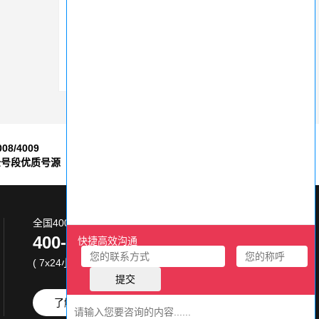
办理400电话有哪些好处？
申请400电话怎么申请？要点与流程解析
正规400电话服务商的办理流程详解
008/4009
7*24小时
全号段优质号源
售后服务保障
全国400电话服务热线:
400-870-8800
( 7x24小时 )
了解更多
免费试用