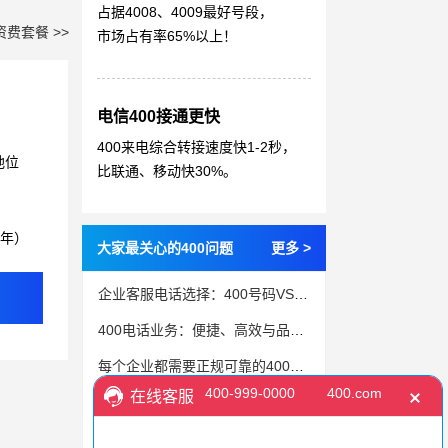
占据4008、4009最好号段，
资费套餐 >>
市场占有率65%以上！
电信400接通更快
400来电综合转接速度快1-2秒，
地位
比联通、移动快30%。
3年）
大家最关心的400问题
更多 >
企业客服电话选择：400号码VS固话，如何取舍？
400电话业务：便捷、高效与品牌塑造的利器
每个企业都需要正规可靠的400电话
办理400电话需准备哪些材料和注意事项？了解一下
办400号有什么好处