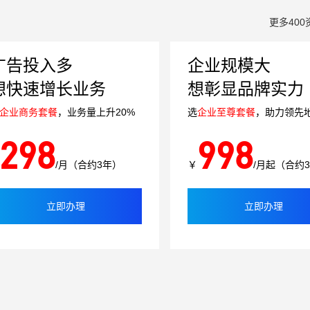
更多400
广告投入多
企业规模大
想快速增长业务
想彰显品牌实力
企业商务套餐
，业务量上升20%
选
企业至尊套餐
，助力领先
298
998
/月（合约3年）
￥
/月起（合约
立即办理
立即办理