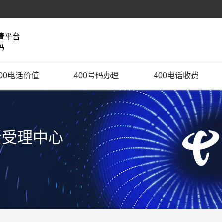
请平台
码
400电话价值
400号码办理
400电话收费
话受理中心