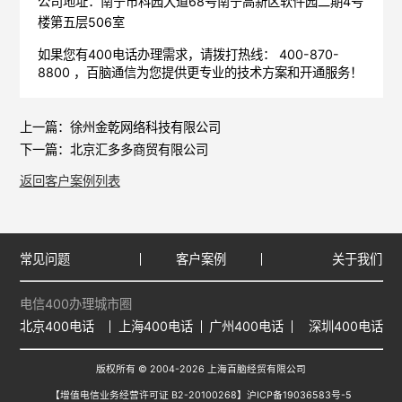
公司地址：南宁市科园大道68号南宁高新区软件园二期4号
楼第五层506室
如果您有400电话办理需求，请拨打热线： 400-870-
8800 ，
百脑通信
为您提供更专业的技术方案和开通服务！
上一篇：
徐州金乾网络科技有限公司
下一篇：
北京汇多多商贸有限公司
返回客户案例列表
常见问题
客户案例
关于我们
电信400办理城市圈
北京400电话
上海400电话
广州400电话
深圳400电话
版权所有 © 2004-2026 上海百脑经贸有限公司
【增值电信业务经营许可证 B2-20100268】
沪ICP备19036583号-5