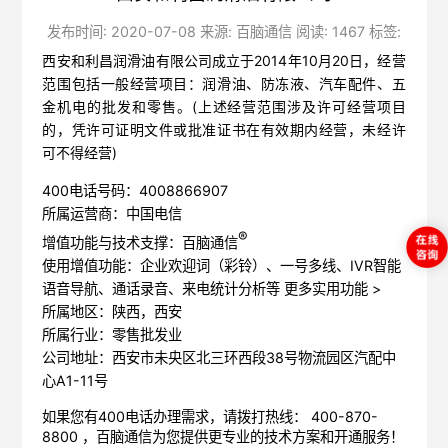
发布时间: 2020-07-08 来源: 百脑通信 阅读: 1467 标签:
西安和利昌润滑油有限公司成立于2014年10月20日，经营
范围包括一般经营项目：润滑油、防冻液、汽车配件、五
金机电的批发和零售。(上述经营范围涉及许可经营项目
的，凭许可证明文件或批准证书在有效期内经营，未经许
可不得经营)
400电话号码：4008866907
所属运营商：中国电信
®
增值功能与技术支撑：百脑通信
使用增值功能：企业欢迎词（彩铃）、一号多线、IVR智能
语音导航、通话录音、来电统计分析等
更多实用功能 >
所属地区：陕西，西安
所属行业：零售批发业
公司地址：西安市未央区北三环西段38号物流园区汽配中
心A1-11号
如果您有400电话办理需求，请拨打热线： 400-870-
8800 ，
百脑通信
为您提供更专业的技术方案和开通服务！