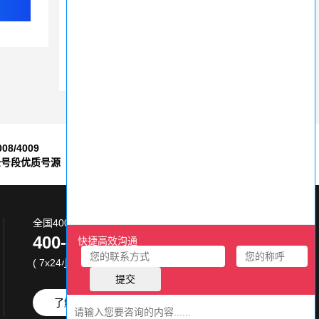
400电话选号官网
400电话资费真相，让您明明白白消费
电信400电话如何减少骚扰电话
008/4009
7*24小时
全号段优质号源
售后服务保障
全国400电话服务热线:
400-870-8800
( 7x24小时 )
了解更多
免费试用