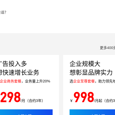
合适？
更多400
广告投入多
企业规模大
想快速增长业务
想彰显品牌实力
企业商务套餐
，业务量上升20%
选
企业至尊套餐
，助力领先
298
998
/月（合约3年）
￥
/月起（合约