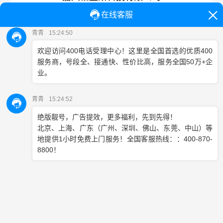
发布时间: 2020-07-08 来源: 百脑通信 阅读: 1409 标签:
嘉兴柏宜斯科技有限公司是一家从事集成电器的生产、销
售和服务的企业，同时也是集成电器、集成扣板生产、研
发的产业发源地，公司凭借良好的产业优势及品牌效应在
行业内已具有一定的知名度，已在全国拥有一定数量的经
销商和代理商，遍布全国各个大中城市，公司将不断策划
强势的广告战略，在全国各区域进行投放，势将在国内树
立优势品牌形象。
为了更好的为客户提供优质的服务并提高中心的形象与信
誉，不仅制定全面的服务规范，服务承诺等，同时设定了
投诉电话。所有员工都经过专业的技能培训、经验丰富、
技术过硬，中心维修资料，配件齐全。决策层卓越的超前
意识及全体员工积极进取的敬业精神取得社会各界的支持
与厚爱。
400电话号码：4008114577
所属运营商：中国电信
®
增值功能与技术支撑：百脑通信