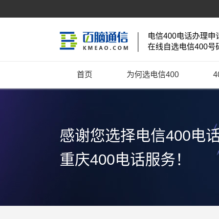
电信400电话办理申
在线自选电信400号
首页
为何选电信400
感谢您选择电信400电
重庆400电话服务！