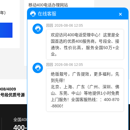
移动400电话办理网站
3年）
400号码停用后如何处理？3步操作避免遗留问题
个体工商户怎样申请400开头的客服电话
2-3天即可使用，400电话申请一站式服务
400电话：提升企业形象建立信任的利器
企业有了400电话，客户想不关注都难！
008/4009
7*24小时
全号段优质号源
售后服务保障
全国400电话服务热线:
400-870-8800