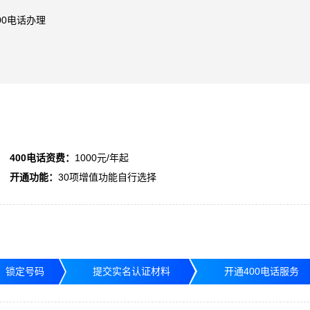
00电话办理
400电话资费：
1000元/年起
开通功能：
30项增值功能自行选择
，锁定号码
提交实名认证材料
开通400电话服务