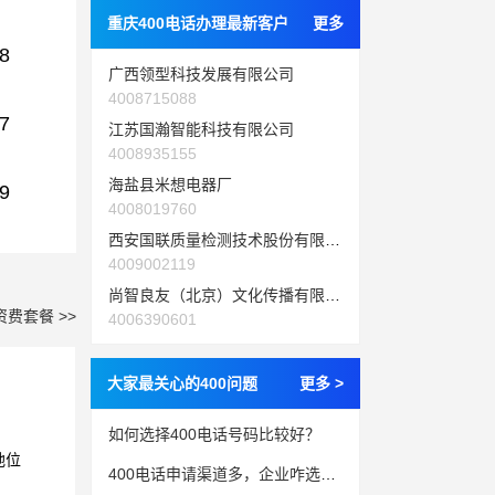
重庆400电话办理最新客户
更多
8
广西领型科技发展有限公司
4008715088
7
江苏国瀚智能科技有限公司
4008935155
海盐县米想电器厂
9
4008019760
西安国联质量检测技术股份有限公司
4009002119
尚智良友（北京）文化传播有限公司
资费套餐 >>
4006390601
大家最关心的400问题
更多 >
如何选择400电话号码比较好？
地位
400电话申请渠道多，企业咋选更合适？