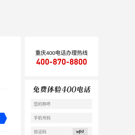
重庆400电话办理热线
wfr1