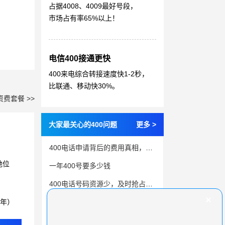
占据4008、4009最好号段，
市场占有率65%以上！
电信400接通更快
400来电综合转接速度快1-2秒，
比联通、移动快30%。
资费套餐 >>
大家最关心的400问题
更多 >
400电话申请背后的费用真相，选择合适渠道省钱
地位
一年400号要多少钱
400电话号码资源少，及时抢占才是上上策
3年）
揭秘400电话背后成本节约的秘密
公司固话接线出现这样的问题，就要办理400电话了