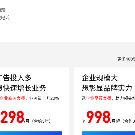
问题
线电话
更多400
广告投入多
企业规模大
想快速增长业务
想彰显品牌实力
企业商务套餐
，业务量上升20%
选
企业至尊套餐
，助力领先
298
998
/月（合约3年）
￥
/月起（合约