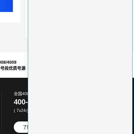
百脑打造效率和效益并存的“企业级400电话平台”
400电话对企业经营有什么好处
400电话申请代理商一站式服务
008/4009
7*24小时
全号段优质号源
售后服务保障
全国400电话服务热线:
400-870-8800
( 7x24小时 )
了解更多
免费试用