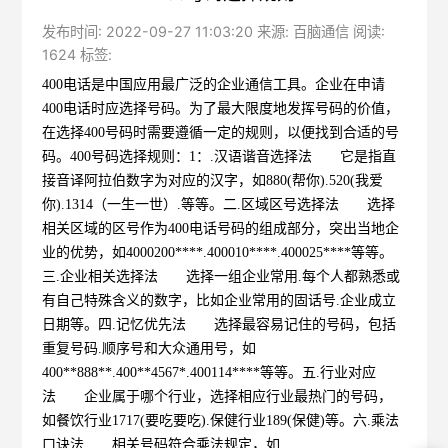
发布时间: 2022-09-27 11:03:20 来源: 百脑通信 阅读:
1624 标签:
400电话是中国应用最广泛的企业通信工具。企业在申请
400电话时应选择号码。为了最大限度地发挥号码的价值，
在选择400号码时需要遵循一定的规则，以便找到合适的号
码。400号码选择规则：1：.汉语谐音选择法 它是指直
接音译阿拉伯数字为对应的汉字，如880(帮你).520(我爱
你).1314（一生一世）.等等。二.区域区号选择法 选择
相关区域的区号作为400电话号码的组成部分，突出当地企
业的优势，如4000200****.400010****.400025****等等。
三.企业相关选择法 选择一组企业常用.每个人都熟悉或
有自己特殊含义的数字，比如企业常用的固话号.企业成立
日期等。四.记忆优先法 选择最容易记住的号码，包括
重复号码.顺序号和大众通用号，如
400**888**.400**4567*.400114****等等。五.行业对应
法 企业属于哪个行业，选择相应行业最热门的号码，
如餐饮行业1717(要吃要吃).保健行业189(保健)等。六.乘法
口诀法 相关号码符合乘法规定，如