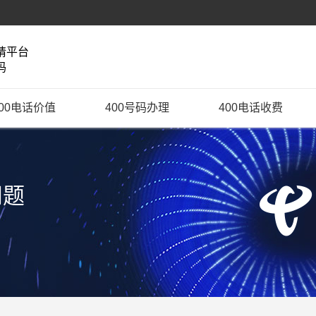
请平台
码
400电话价值
400号码办理
400电话收费
问题