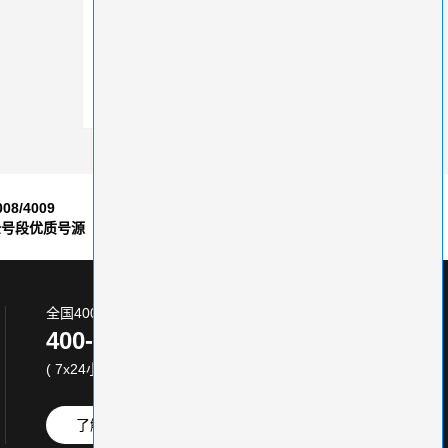
金秋十月，400靓号享受折扣，多重福利赠送
办理400电话能挽留至少一半的客户
400电话重新开启的关键条件，你知道多少？
008/4009
7*24小时
全号段优质号源
售后服务保障
全国400电话服务热线:
400-870-8800
( 7x24小时 )
了解更多
免费试用