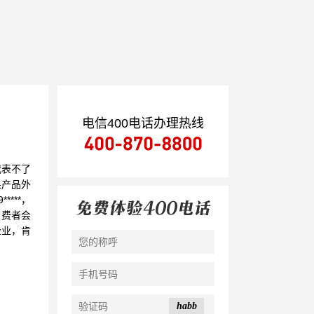
电信400电话办理热线
代表不了
果产品外
***，
消费者会
企业，肯
habb