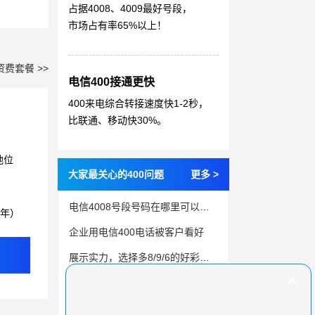
占据4008、4009最好号段，
市场占有率65%以上！
资费套餐 >>
电信400接通更快
400来电综合转接速度快1-2秒，
比联通、移动快30%。
地位
大家最关心的400问题
更多 >
电信4008号段号码在哪里可以办理？认准百脑通信
3年）
企业用电信400电话被客户看好
展示实力，选择多8/9/6的好彩头400电话号码
了解400电话：全国虚拟总机的优势和使用方法
划算的400电话资费套餐选择建议