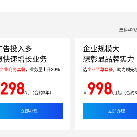
更多400
广告投入多
企业规模大
想快速增长业务
想彰显品牌实力
企业商务套餐
，业务量上升20%
选
企业至尊套餐
，助力领先
298
998
/月（合约3年）
￥
/月起（合约
立即办理
立即办理