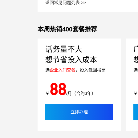
返回常见问题列表 >>
本周热销400套餐推荐
话务量不大
想节省投入成本
选
企业入门套餐
，投入低回报高
选
88
￥
/月（合约3年）
￥
立即办理