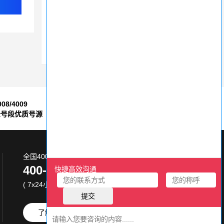
400电话的收费标准是怎样的呢？
400电话收费全解析：透明、灵活，助您无忧沟通
申请400电话，这些选择号码技巧你知道吗？
008/4009
7*24小时
全号段优质号源
售后服务保障
全国400电话服务热线:
400-870-8800
( 7x24小时 )
了解更多
免费试用