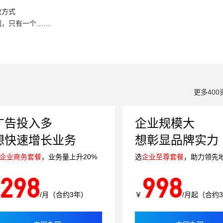
效方式
因，只有一个……
更多400
广告投入多
企业规模大
想快速增长业务
想彰显品牌实力
企业商务套餐
，业务量上升20%
选
企业至尊套餐
，助力领先
298
998
/月（合约3年）
￥
/月起（合约