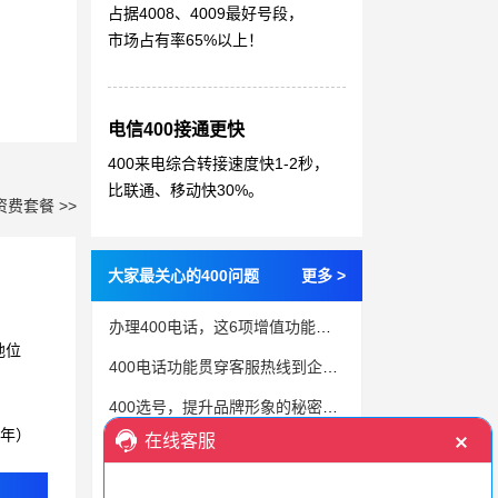
占据4008、4009最好号段，
市场占有率65%以上！
电信400接通更快
400来电综合转接速度快1-2秒，
比联通、移动快30%。
资费套餐 >>
大家最关心的400问题
更多 >
办理400电话，这6项增值功能非常建议选择
地位
400电话功能贯穿客服热线到企业服务
400选号，提升品牌形象的秘密武器
3年）
400电话普通号码的收费标准是多少钱？
一文教你如何申请400电话