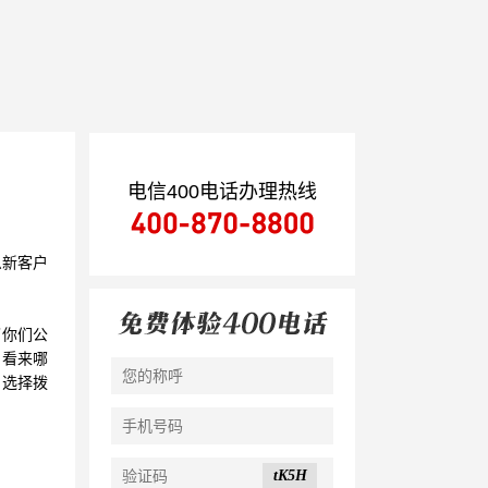
电信400电话办理热线
么新客户
了你们公
户看来哪
户选择拨
tK5H