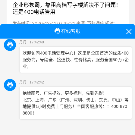
企业形象弱，靠租高档写字楼解决不了问题！
还是400电话管用
发布时间: 2020-12-11 07:35:21 来源: 百脑通信 阅读:
1314 标签:
互联网时代，客户选卖家或服务平台最直接的方式就是通
过网络，我们平时购物逛得最多的也是淘宝、京东，判断
哪家店铺商品值得购买、竞争力强，就看皇冠、钻石、月
销、粉丝数有多少，这些通过商城店铺一目了然；线上找
产品服务平台，搜索关键词排名首页前三的应该不会差，
作为消费者几乎是不出门都能找到称心如意的卖家，很少
去线下商铺或者公司去看这家企业是否实力强，所以企业
竞争和服务形象弱，靠租高档写字楼是解决不了问题的，
400电话能真正帮助互联网时代企业实现服务形象提升。