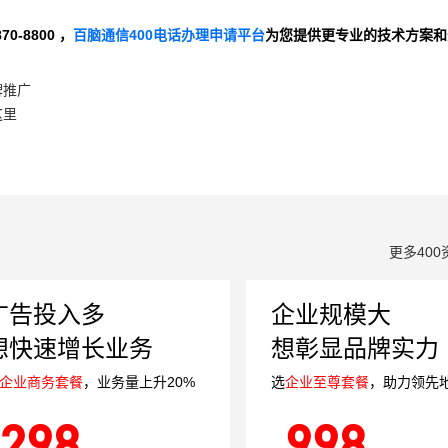
-8800 ，
百脑通信400电话办理申请平台
为您提供更专业的技术方案和
牌推广
这里
更多400
广告投入多
企业规模大
想快速增长业务
想彰显品牌实力
企业商务套餐
，业务量上升20%
选
企业至尊套餐
，助力领先
298
998