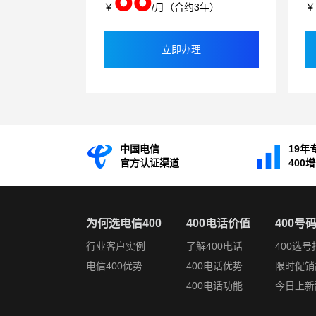
￥
/月（合约3年）
￥
立即办理
中国电信
19年
官方认证渠道
400
为何选电信400
400电话价值
400号
行业客户实例
了解400电话
400选号
电信400优势
400电话优势
限时促销
400电话功能
今日上新