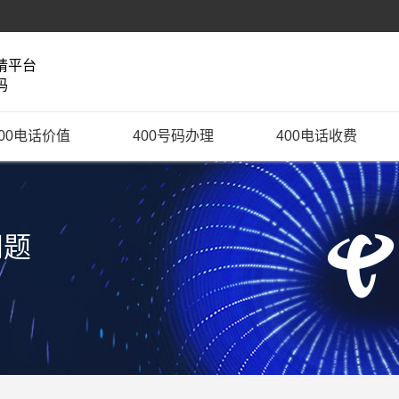
请平台
码
400电话价值
400号码办理
400电话收费
问题