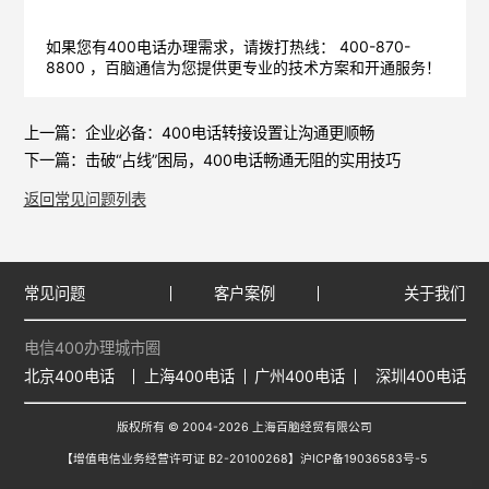
如果您有400电话办理需求，请拨打热线： 400-870-
8800 ，
百脑通信
为您提供更专业的技术方案和开通服务！
上一篇：
企业必备：400电话转接设置让沟通更顺畅
下一篇：
击破“占线”困局，400电话畅通无阻的实用技巧
返回常见问题列表
常见问题
客户案例
关于我们
电信400办理城市圈
北京400电话
上海400电话
广州400电话
深圳400电话
版权所有 © 2004-2026 上海百脑经贸有限公司
【增值电信业务经营许可证 B2-20100268】
沪ICP备19036583号-5