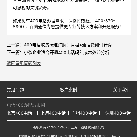
客户满意度并强化品牌形象的公司来说，400电话无疑是不
可忽视的关键资源。
如果您有400电话办理需求，请拨打热线： 400-870-
8800 ，
百脑通信
为您提供更专业的技术方案和开通服务！
上一篇：
400电话收费标准详解：月租+通话费如何计算
下一篇：
小微企业适合开通400电话吗？成本效益分析
返回常见问题列表
常见问题
客户案例
关于我们
电信400办理城市圈
北京400电话
上海400电话
广州400电话
深圳400电话
版权所有 © 2004-2026 上海百脑经贸有限公司
【增值电信业务经营许可证 B2-20100268】
沪ICP备19036583号-5