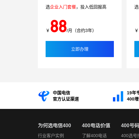
选
企业入门套餐
，投入低回报高
选
88
￥
/月（合约3年）
￥
立即办理
中国电信
19年
官方认证渠道
400
为何选电信400
400电话价值
400号
行业客户实例
了解400电话
400选号