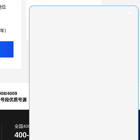
地位
企业400电话办理实名认证
企业发展，办理400电话，拓宽营销渠道
3年）
400电话重塑企业营销，赋能高效获客与留客
008/4009
7*24小时
全号段优质号源
售后服务保障
全国400电话服务热线:
400-870-8800