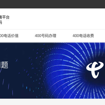
请平台
码
400电话价值
400号码办理
400电话收费
问题