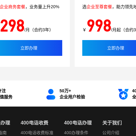
企业商务套餐
，业务量上升20%
选
企业至尊套餐
，助力领先
298
998
/月（合约3年）
￥
/月起（合约
立即办理
立即办理
专注
50万+
4
增值服务
企业用户检验
码办理
400电话收费
400电话办理
关于我们
指南
400电话收费标准
400办理条件
公司介绍