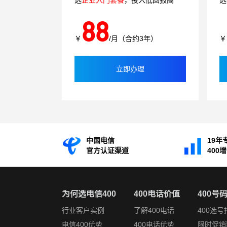
选
企业入门套餐
，投入低回报高
选
88
￥
/月（合约3年）
￥
立即办理
中国电信
19年
官方认证渠道
400
为何选电信400
400电话价值
400号
行业客户实例
了解400电话
400选号
电信400优势
400电话优势
限时促销