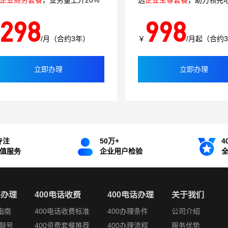
企业商务套餐
，业务量上升20%
选
企业至尊套餐
，助力领先
298
998
/月（合约3年）
￥
/月起（合约
立即办理
立即办理
专注
50万+
4
增值服务
企业用户检验
码办理
400电话收费
400电话办理
关于我们
指南
400电话收费标准
400办理条件
公司介绍
靓号
400资费套餐推荐
400办理流程
服务优势