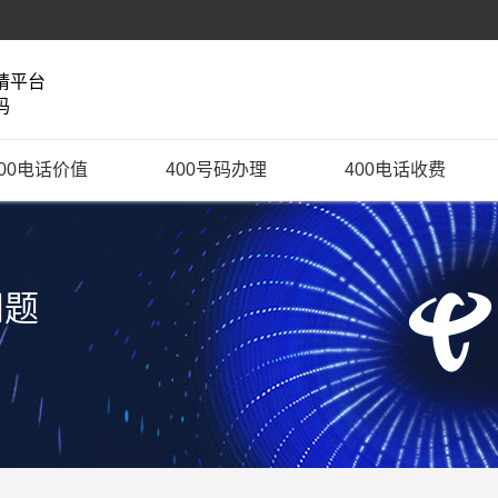
请平台
码
400电话价值
400号码办理
400电话收费
问题