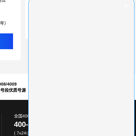
地位
全国通用的400电话，轻松连接企业与客户
400电话号码是企业成长的高效引擎
3年）
400电话全面解析：真的是全国热线吗？
008/4009
7*24小时
全号段优质号源
售后服务保障
全国400电话服务热线:
400-870-8800
( 7x24小时 )