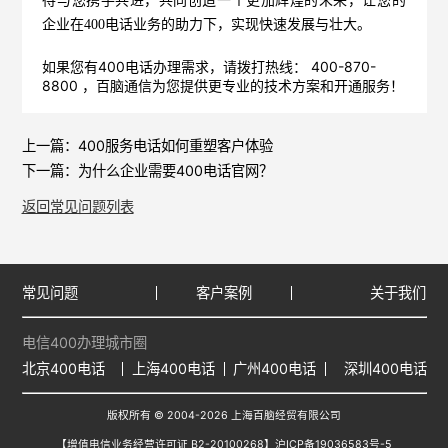
待与您携手共进，共同创造一个更加辉煌的未来，让您的
企业在400电话业务的助力下，实现快速发展与壮大。
如果您有400电话办理需求，请拨打热线： 400-870-
8800 ，
百脑通信
为您提供更专业的技术方案和开通服务！
上一篇：
400服务电话如何重塑客户体验
下一篇：
为什么企业需要400电话官网？
返回常见问题列表
常见问题
客户案例
关于我们
电信400办理城市圈
北京400电话
上海400电话
广州400电话
深圳400电话
版权所有 © 2004-2026 上海百脑经贸有限公司
【增值电信业务经营许可证 B2-20100268】
沪ICP备19036583号-5